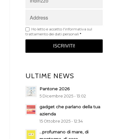
Ho letto e accetto
l'informativa sul
trattamento dei dati personali
*
ULTIME NEWS
Pantone 2026
5 Dicembre 2025 - 13:02
gadget che parlano della tua
azienda
15 Ottobre 2025 - 12:34
…profumano di mare, di