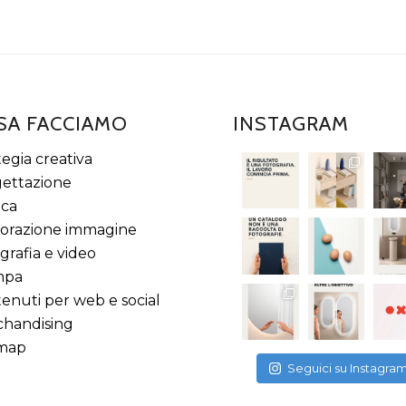
SA FACCIAMO
INSTAGRAM
tegia creativa
ettazione
ica
orazione immagine
grafia e video
mpa
enuti per web e social
handising
emap
Seguici su Instagra