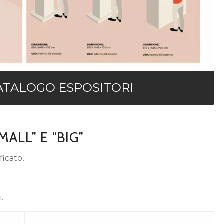
CATALOGO ESPOSITORI
MALL” E “BIG”
ficato,
.