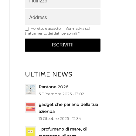
Ho letto e accetto
l'informativa sul
trattamento dei dati personali
*
ULTIME NEWS
Pantone 2026
5 Dicembre 2025 - 13:02
gadget che parlano della tua
azienda
15 Ottobre 2025 - 12:34
…profumano di mare, di